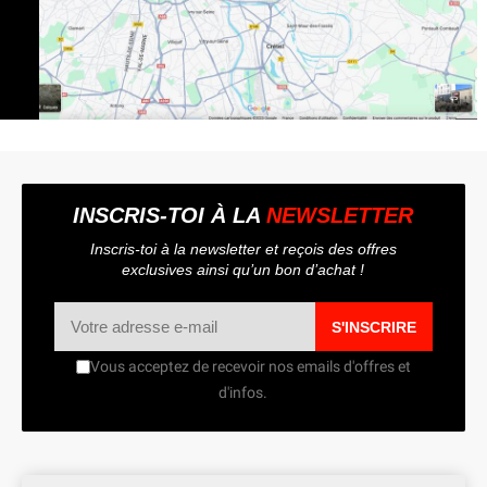
INSCRIS-TOI À LA
NEWSLETTER
Inscris-toi à la newsletter et reçois des offres
exclusives ainsi qu’un bon d’achat !
S'INSCRIRE
Vous acceptez de recevoir nos emails d'offres et
d'infos.