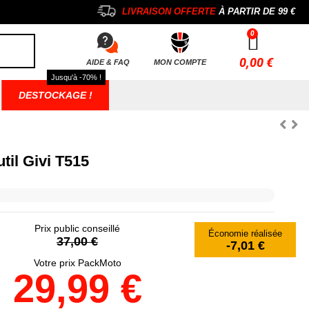
LIVRAISON OFFERTE
À PARTIR DE
99 €
0,00 €
AIDE & FAQ
MON COMPTE
Jusqu'à -70% !
DESTOCKAGE !
til Givi T515
Prix public conseillé
Économie réalisée
37,00 €
-7,01 €
Votre prix PackMoto
29,99 €