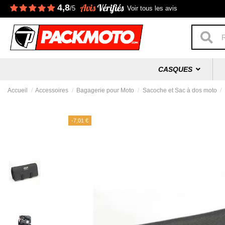
4,8
/5
Voir tous les avis
CASQUES
Accueil
Accessoires
Bagagerie pour Moto
Sacoche et Sac à dos moto
-7,01 €