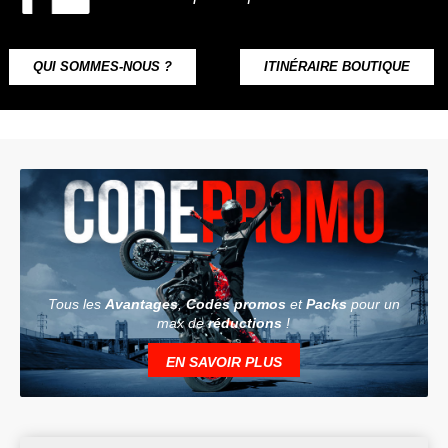
QUI SOMMES-NOUS ?
ITINÉRAIRE BOUTIQUE
Tous les
Avantages
,
Codes promos
et
Packs
pour un
max de
réductions
!
EN SAVOIR PLUS