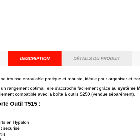
DESCRIPTION
DÉTAILS DU PRODUIT
une trousse enroulable pratique et robuste, idéale pour organiser et tran
 un rangement optimal, elle s’accroche facilement grâce au
système M
galement compatible avec la boîte à outils S250 (vendue séparément).
rte Outil T515 :
erts en Hypalon
t sécurisé
tils