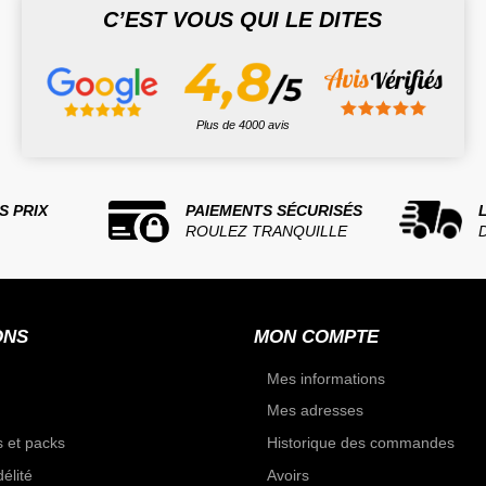
C’EST VOUS QUI LE DITES
Plus de 4000 avis
S PRIX
PAIEMENTS SÉCURISÉS
ROULEZ TRANQUILLE
ONS
MON COMPTE
Mes informations
Mes adresses
 et packs
Historique des commandes
élité
Avoirs