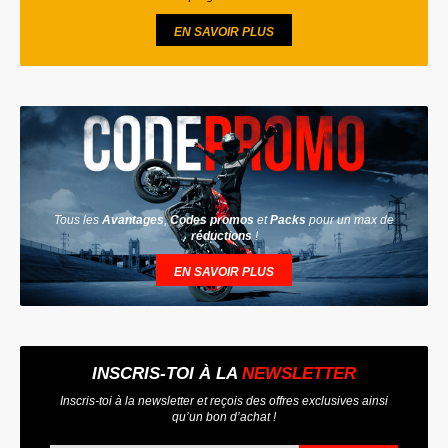
EN SAVOIR PLUS
Tous les
Avantages
,
Codes promos
et
Packs
pour un max de
réductions
!
EN SAVOIR PLUS
INSCRIS-TOI À LA
NEWSLETTER
Inscris-toi à la newsletter et reçois des offres exclusives ainsi
qu’un bon d’achat !