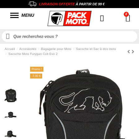
LIVRAISON OFFERTE
À PARTIR DE
99 €
MENU
Accueil
Accessoires
Bagagerie pour Moto
Sacoche et Sac à dos moto
Sacoche Moto Furygan Colt Evo 2
Promo !
-7,00 €