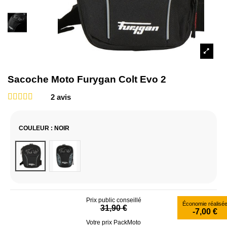
Sacoche Moto Furygan Colt Evo 2
2
avis
COULEUR
: NOIR
Noir
Noir Camo
Prix public conseillé
Économie réalisé
31,90 €
-7,00 €
Votre prix PackMoto