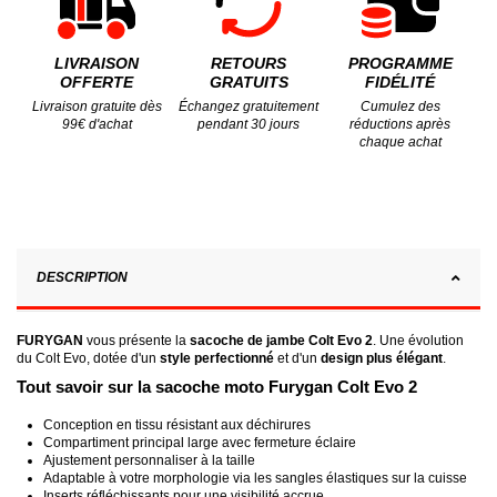
LIVRAISON
RETOURS
PROGRAMME
OFFERTE
GRATUITS
FIDÉLITÉ
Livraison gratuite dès
Échangez gratuitement
Cumulez des
99€ d'achat
pendant 30 jours
réductions après
chaque achat
DESCRIPTION
FURYGAN
vous présente la
sacoche de jambe Colt Evo 2
. Une évolution
du Colt Evo, dotée d'un
style perfectionné
et d'un
design plus élégant
.
Tout savoir sur la sacoche moto Furygan Colt Evo 2
Conception en tissu résistant aux déchirures
Compartiment principal large avec fermeture éclaire
Ajustement personnaliser à la taille
Adaptable à votre morphologie via les sangles
élastiques sur la cuisse
Inserts réfléchissants pour une visibilité accrue