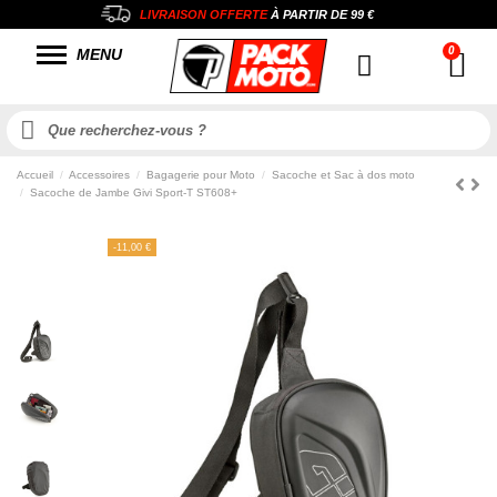
LIVRAISON OFFERTE
À PARTIR DE
99 €
MENU
Accueil
Accessoires
Bagagerie pour Moto
Sacoche et Sac à dos moto
Sacoche de Jambe Givi Sport-T ST608+
-11,00 €