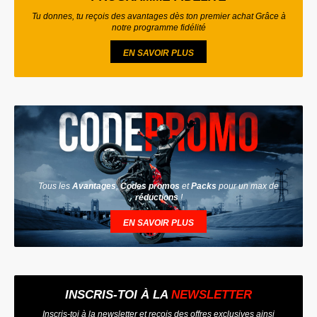
Tu donnes, tu reçois des avantages dès ton premier achat Grâce à
notre programme fidélité
EN SAVOIR PLUS
Tous les
Avantages
,
Codes promos
et
Packs
pour un max de
réductions
!
EN SAVOIR PLUS
INSCRIS-TOI À LA
NEWSLETTER
Inscris-toi à la newsletter et reçois des offres exclusives ainsi