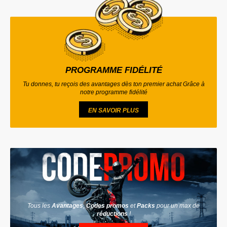
PROGRAMME FIDÉLITÉ
Tu donnes, tu reçois des avantages dès ton premier achat Grâce à
notre programme fidélité
EN SAVOIR PLUS
Tous les
Avantages
,
Codes promos
et
Packs
pour un max de
réductions
!