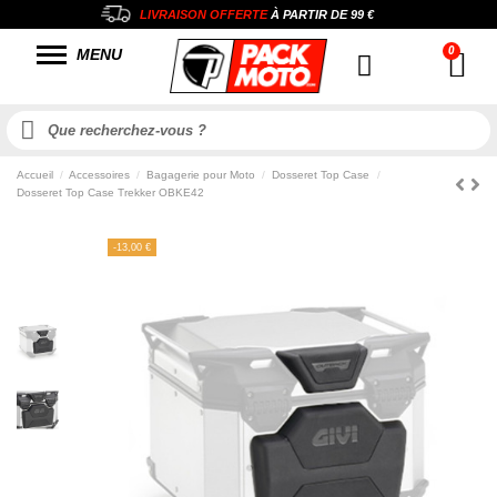
LIVRAISON OFFERTE
À PARTIR DE
99 €
MENU
Accueil
Accessoires
Bagagerie pour Moto
Dosseret Top Case
Dosseret Top Case Trekker OBKE42
-13,00 €