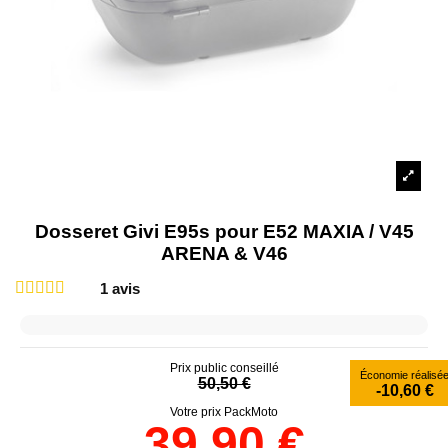
Dosseret Givi E95s pour E52 MAXIA / V45
ARENA & V46
1
avis
Prix public conseillé
Économie réalisé
50,50 €
-10,60 €
Votre prix PackMoto
39,90 €