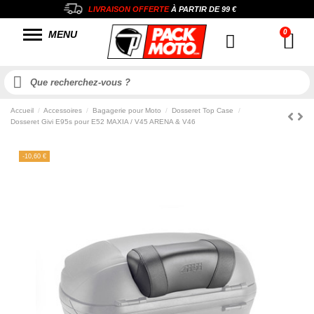
LIVRAISON OFFERTE
À PARTIR DE
99 €
MENU
Accueil
Accessoires
Bagagerie pour Moto
Dosseret Top Case
Dosseret Givi E95s pour E52 MAXIA / V45 ARENA & V46
-10,60 €