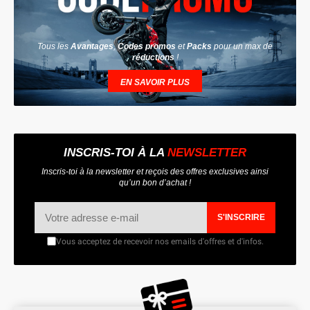
Tous les
Avantages
,
Codes promos
et
Packs
pour un max de
réductions
!
EN SAVOIR PLUS
INSCRIS-TOI À LA
NEWSLETTER
Inscris-toi à la newsletter et reçois des offres exclusives ainsi
qu’un bon d’achat !
S'INSCRIRE
Vous acceptez de recevoir nos emails d'offres et d'infos.