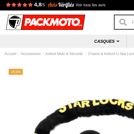
4,8
/5
Voir tous les avis
CASQUES
Accueil
Accessoires
Antivol Moto & Sécurité
Chaine & Antivol-U Star L
-25,6%