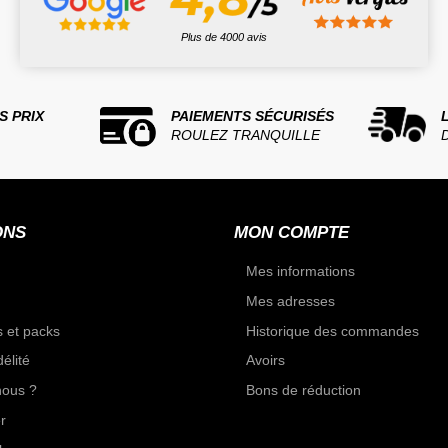
Plus de 4000 avis
S PRIX
PAIEMENTS SÉCURISÉS
ROULEZ TRANQUILLE
ONS
MON COMPTE
Mes informations
Mes adresses
 et packs
Historique des commandes
élité
Avoirs
ous ?
Bons de réduction
r