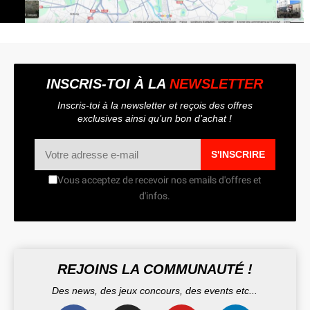
INSCRIS-TOI À LA
NEWSLETTER
Inscris-toi à la newsletter et reçois des offres
exclusives ainsi qu’un bon d’achat !
S'INSCRIRE
Vous acceptez de recevoir nos emails d'offres et
d'infos.
REJOINS LA COMMUNAUTÉ !
Des news, des jeux concours, des events etc...