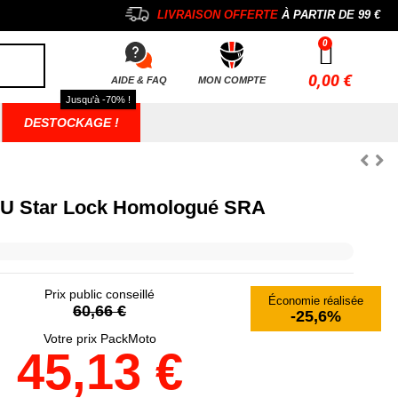
LIVRAISON OFFERTE
À PARTIR DE
99 €
0,00 €
AIDE & FAQ
MON COMPTE
Jusqu'à -70% !
DESTOCKAGE !
l-U Star Lock Homologué SRA
Prix public conseillé
Économie réalisée
60,66 €
-25,6%
Votre prix PackMoto
45,13 €