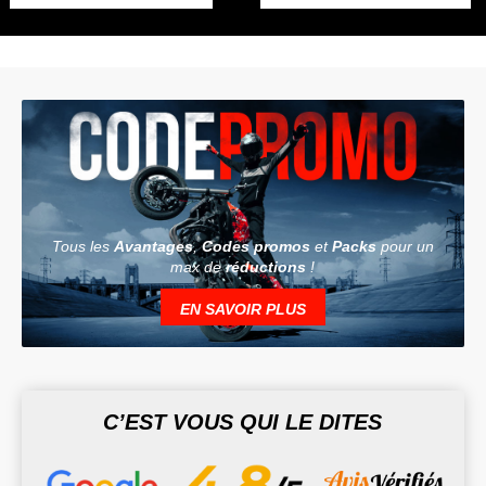
Tous les
Avantages
,
Codes promos
et
Packs
pour un
max de
réductions
!
EN SAVOIR PLUS
C’EST VOUS QUI LE DITES