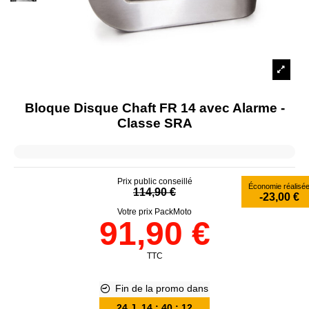
Bloque Disque Chaft FR 14 avec Alarme -
Classe SRA
Prix public conseillé
Économie réalisé
114,90 €
-23,00 €
Votre prix PackMoto
91,90 €
TTC
Fin de la promo dans
24
J.
14
:
40
:
12