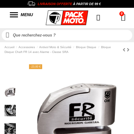
LIVRAISON OFFERTE
À PARTIR DE
99 €
MENU
Accueil
Accessoires
Antivol Moto & Sécurité
Bloque Disque
Bloque
Disque Chaft FR 14 avec Alarme - Classe SRA
-23,00 €