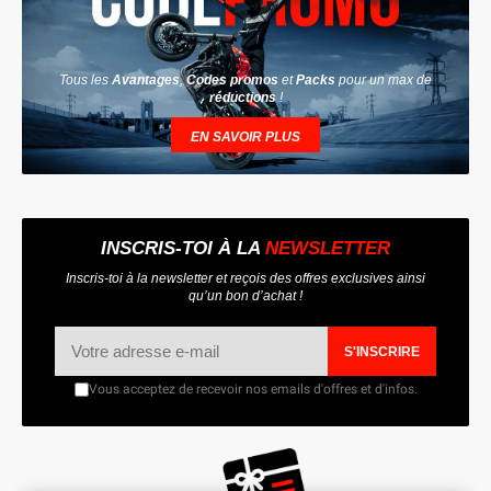
Tous les
Avantages
,
Codes promos
et
Packs
pour un max de
réductions
!
EN SAVOIR PLUS
INSCRIS-TOI À LA
NEWSLETTER
Inscris-toi à la newsletter et reçois des offres exclusives ainsi
qu’un bon d’achat !
S'INSCRIRE
Vous acceptez de recevoir nos emails d'offres et d'infos.