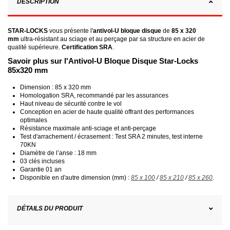
DESCRIPTION
STAR-LOCKS
vous présente l'
antivol-U bloque disque
de
85 x 320
mm
ultra-résistant au sciage et au perçage par sa structure en acier de
qualité supérieure.
Certification SRA
.
Savoir plus sur l'Antivol-U Bloque Disque Star-Locks
85x320 mm
Dimension : 85 x 320 mm
Homologation SRA, recommandé par les assurances
Haut niveau de sécurité contre le vol
Conception en acier de haute qualité offrant des performances
optimales
Résistance maximale anti-sciage et anti-perçage
Test d'arrachement / écrasement : Test SRA 2 minutes, test interne
70KN
Diamètre de l’anse : 18 mm
03 clés incluses
Garantie 01 an
Disponible en d'autre dimension (mm) :
85 x 100
/
85 x 210
/
85 x 260
.
DÉTAILS DU PRODUIT