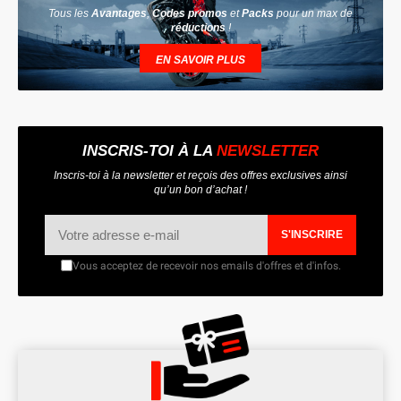
Tous les
Avantages
,
Codes promos
et
Packs
pour un max de
réductions
!
EN SAVOIR PLUS
INSCRIS-TOI À LA
NEWSLETTER
Inscris-toi à la newsletter et reçois des offres exclusives ainsi
qu’un bon d’achat !
S'INSCRIRE
Vous acceptez de recevoir nos emails d'offres et d'infos.