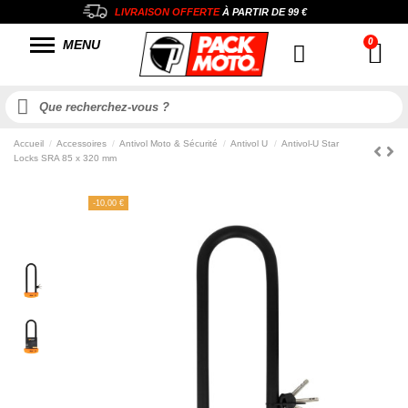
LIVRAISON OFFERTE
À PARTIR DE
99 €
MENU
Accueil
Accessoires
Antivol Moto & Sécurité
Antivol U
Antivol-U Star
Locks SRA 85 x 320 mm
-10,00 €