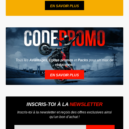
EN SAVOIR PLUS
Tous les
Avantages
,
Codes promos
et
Packs
pour un max de
réductions
!
EN SAVOIR PLUS
INSCRIS-TOI À LA
NEWSLETTER
Inscris-toi à la newsletter et reçois des offres exclusives ainsi
qu’un bon d’achat !