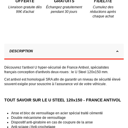
OFFERTE
GRATUITS
FIDÉLITÉ
Livraison gratuite dès
Échangez gratuitement
Cumulez des
99€ d'achat
pendant 30 jours
réductions après
chaque achat
DESCRIPTION
Découvrez l'antivol U hyper-sécurisé de France Antivol, spécialistes
français conception d'antivols deux-roues : le U Steel 120x150 mm.
Cet antivol est homologué SRA afin de garantir un niveau de sécurité élevé
souvent exigée pour souscrire à l’assurance vol de votre véhicule.
TOUT SAVOIR SUR LE U STEEL 120x150 - FRANCE ANTIVOL
Anse et bloc de verrouillage en acier spécial traité cémenté
Double mécanisme de verrouillage
Dispositif anti-giratoire en cas de coupure de la anse
Anti-sciage / Anti-crochetage