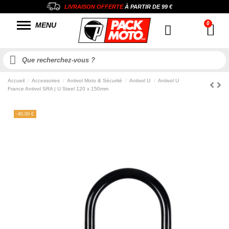
LIVRAISON OFFERTE
À PARTIR DE
99 €
MENU
Accueil
Accessoires
Antivol Moto & Sécurité
Antivol U
Antivol U
France Antivol SRA | U Steel 120 x 150mm
-40,00 €